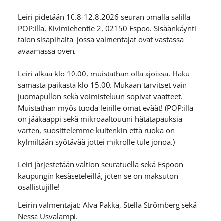
Leiri pidetään 10.8-12.8.2026 seuran omalla salilla
POP:illa, Kivimiehentie 2, 02150 Espoo. Sisäänkäynti
talon sisäpihalta, jossa valmentajat ovat vastassa
avaamassa oven.
Leiri alkaa klo 10.00, muistathan olla ajoissa. Haku
samasta paikasta klo 15.00. Mukaan tarvitset vain
juomapullon sekä voimisteluun sopivat vaatteet.
Muistathan myös tuoda leirille omat eväät! (POP:illa
on jääkaappi sekä mikroaaltouuni hätätapauksia
varten, suosittelemme kuitenkin että ruoka on
kylmiltään syötävää jottei mikrolle tule jonoa.)
Leiri järjestetään valtion seuratuella sekä Espoon
kaupungin kesäseteleillä, joten se on maksuton
osallistujille!
Leirin valmentajat: Alva Pakka, Stella Strömberg sekä
Nessa Usvalampi.