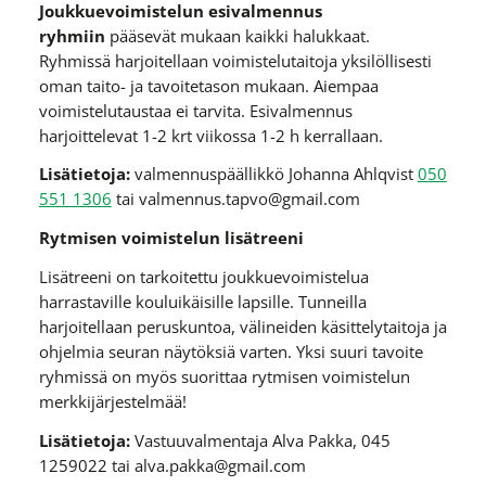
Joukkuevoimistelun esivalmennus
ryhmiin
pääsevät mukaan kaikki halukkaat.
Ryhmissä harjoitellaan voimistelutaitoja yksilöllisesti
oman taito- ja tavoitetason mukaan. Aiempaa
voimistelutaustaa ei tarvita. Esivalmennus
harjoittelevat 1-2 krt viikossa 1-2 h kerrallaan.
Lisätietoja:
valmennuspäällikkö Johanna Ahlqvist
050
551 1306
tai valmennus.tapvo@gmail.com
Rytmisen voimistelun lisätreeni
Lisätreeni on tarkoitettu joukkuevoimistelua
harrastaville kouluikäisille lapsille. Tunneilla
harjoitellaan peruskuntoa, välineiden käsittelytaitoja ja
ohjelmia seuran näytöksiä varten. Yksi suuri tavoite
ryhmissä on myös suorittaa rytmisen voimistelun
merkkijärjestelmää!
Lisätietoja:
Vastuuvalmentaja Alva Pakka, 045
1259022 tai alva.pakka@gmail.com