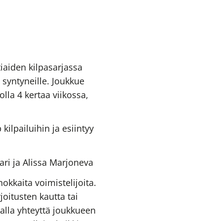
iaiden kilpasarjassa
syntyneille. Joukkue
nolla 4 kertaa viikossa,
kilpailuihin ja esiintyy
ri ja Alissa Marjoneva
kkaita voimistelijoita.
oitusten kautta tai
alla yhteyttä joukkueen