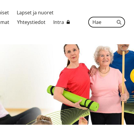
uiset
Lapset ja nuoret
Hak
umat
Yhteystiedot
Intra
Hae