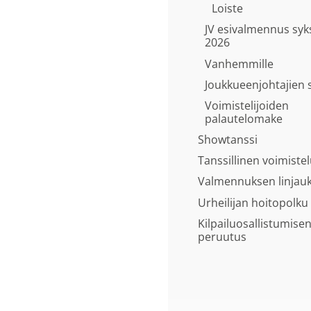
Loiste
JV esivalmennus syk
2026
Vanhemmille
Joukkueenjohtajien 
Voimistelijoiden
palautelomake
Showtanssi
Tanssillinen voimiste
Valmennuksen linjau
Urheilijan hoitopolku
Kilpailuosallistumise
peruutus