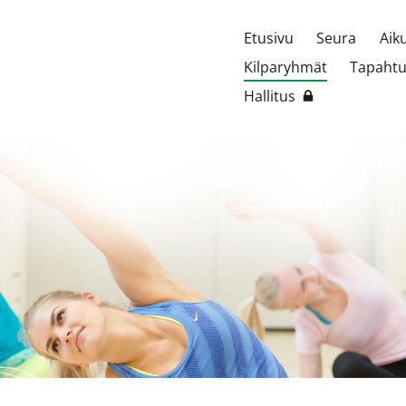
Etusivu
Seura
Aik
Kilparyhmät
Tapaht
Hallitus