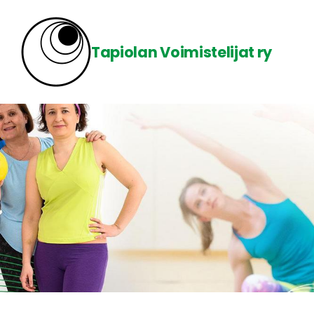
Siirry
sivun
Tapiolan Voimistelijat ry
sisältöön