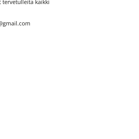
ervetulleita kaikki
n@gmail.com