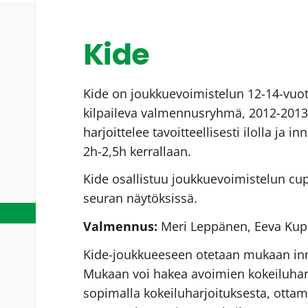
Kide
Kide on joukkuevoimistelun 12-14-vuot
kilpaileva valmennusryhmä, 2012-2013 
harjoittelee tavoitteellisesti ilolla ja in
2h-2,5h kerrallaan.
Kide osallistuu joukkuevoimistelun cup 
seuran näytöksissä.
Valmennus:
Meri Leppänen, Eeva Kupa
Kide-joukkueeseen otetaan mukaan inno
Mukaan voi hakea avoimien kokeiluharj
sopimalla kokeiluharjoituksesta, ottam