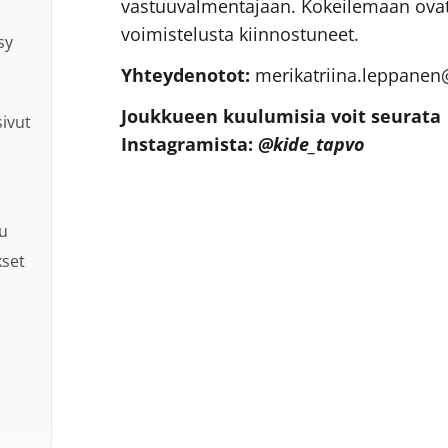
vastuuvalmentajaan. Kokeilemaan ovat t
voimistelusta kiinnostuneet.
sy
Yhteydenotot:
merikatriina.leppane
Joukkueen kuulumisia voit seurata
sivut
Instagramista:
@kide_tapvo
lu
kset
n