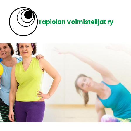
Siirry
sivun
Tapiolan Voimistelijat ry
sisältöön