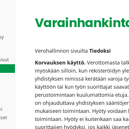
Varainhankint
sy
Verohallinnon sivuilta
Tiedoksi
sivut
Korvauksen käyttö.
Verottomasta tal
myöskään silloin, kun rekisteröidyn yl
yhdistyksen nimissä kerätään varoja t
käyttöön tai kun työn suorittajat saava
perustoimintaan kuulumattomia etuja.
on ohjauduttava yhdistyksen sääntöjen
lu
mukaiseen toimintaan. Hyöty voidaan k
kset
toimintaan. Hyöty ei kuitenkaan saa ka
suorittajien hyödyksi, jos kaikki jäsenet