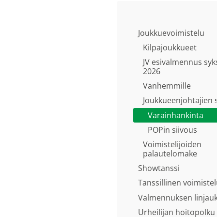
Joukkuevoimistelu
Kilpajoukkueet
JV esivalmennus syk
2026
Vanhemmille
Joukkueenjohtajien 
Varainhankinta
POPin siivous
Voimistelijoiden
palautelomake
Showtanssi
Tanssillinen voimiste
Valmennuksen linjau
Urheilijan hoitopolku