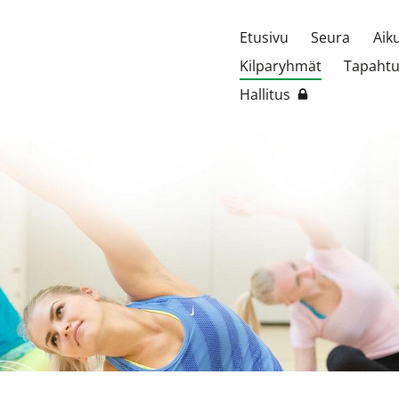
Etusivu
Seura
Aik
Kilparyhmät
Tapaht
Hallitus