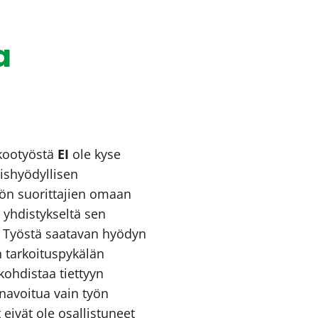
a
kootyöstä
EI
ole kyse
eishyödyllisen
yön suorittajien omaan
t yhdistykseltä sen
 Työstä saatavan hyödyn
 tarkoituspykälän
ohdistaa tiettyyn
navoitua vain työn
 eivät ole osallistuneet