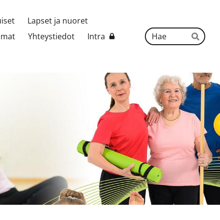
uiset
Lapset ja nuoret
Hak
umat
Yhteystiedot
Intra
Hae