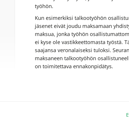
n
työhön.
Kun esimerkiksi talkootyöhön osallist
jäsenet eivät joudu maksamaan yhdistyk
maksua, jonka työhön osallistumatto
ei kyse ole vastikkeettomasta työstä. T
saajansa veronalaiseksi tuloksi. Seuran
maksaneen talkootyöhön osallistuneell
on toimitettava ennakonpidätys.
E