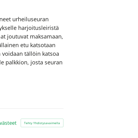
uneet urheiluseuran
selle harjoitusleiristä
mat joutuvat maksamaan,
ällainen etu katsotaan
 voidaan tällöin katsoa
e palkkion, josta seuran
västeet
Tehty Yhdistysavaimella