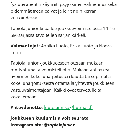
fysioterapeutin käynnit, psyykkinen valmennus sekä
pidemmät treenipäivät ja leirit noin kerran
kuukaudessa.
Tapiola Junior kilpailee joukkuevoimistelussa 14-16
SM-sarjassa tavoitellen sarjan kärkeä.
Valmentajat:
Annika Luoto, Erika Luoto ja Noora
Luoto
Tapiola Junior -joukkueeseen otetaan mukaan
motivoituneita voimistelijoita. Mukaan voi hakea
avoimien kokeiluharjoitusten kautta tai sopimalla
kokeiluharjoituksesta ottamalla yhteyttä joukkueen
vastuuvalmentajaan. Kaikki ovat tervetulleita
kokeilemaan!
Yhteydenotto:
luoto.annika@hotmail.fi
Joukkueen kuulumisia voit seurata
Instagramista:
@tapiolajunior