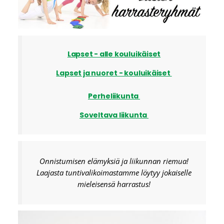
Lapset - alle kouluikäiset
Lapset ja nuoret - kouluikäiset
Perheliikunta
Soveltava liikunta
Onnistumisen elämyksiä ja liikunnan riemua!
Laajasta tuntivalikoimastamme löytyy jokaiselle
mieleisensä harrastus!