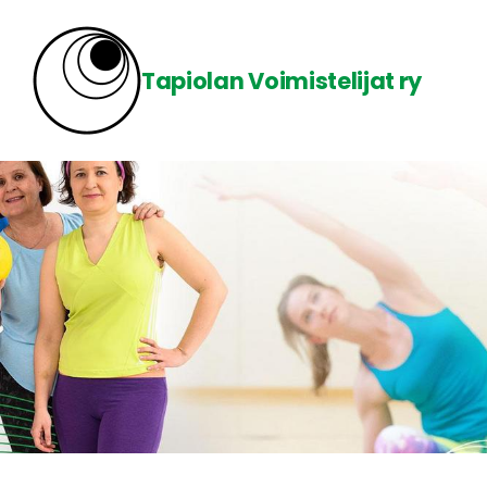
Siirry
sivun
Tapiolan Voimistelijat ry
sisältöön