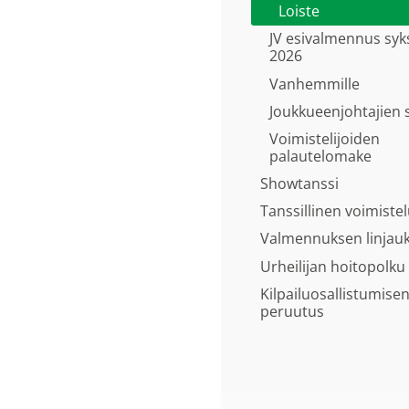
Loiste
JV esivalmennus syk
2026
Vanhemmille
Joukkueenjohtajien 
Voimistelijoiden
palautelomake
Showtanssi
Tanssillinen voimiste
Valmennuksen linjau
Urheilijan hoitopolku
Kilpailuosallistumise
peruutus