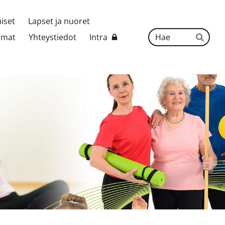
uiset
Lapset ja nuoret
Hak
umat
Yhteystiedot
Intra
Hae