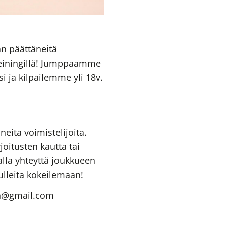
an päättäneitä
 meiningillä! Jumppaamme
i ja kilpailemme yli 18v.
ita voimistelijoita.
oitusten kautta tai
lla yhteyttä joukkueen
ulleita kokeilemaan!
en@gmail.com