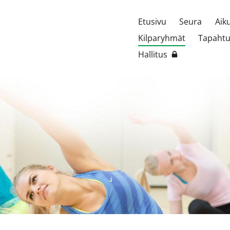
Etusivu
Seura
Aik
Kilparyhmät
Tapaht
Hallitus