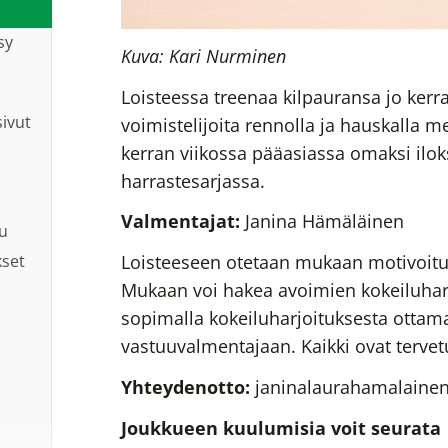
sy
Kuva: Kari Nurminen
Loisteessa treenaa kilpauransa jo kerr
sivut
voimistelijoita rennolla ja hauskalla
kerran viikossa pääasiassa omaksi iloks
harrastesarjassa.
Valmentajat:
Janina Hämäläinen
lu
Loisteeseen otetaan mukaan motivoitune
kset
Mukaan voi hakea avoimien kokeiluharj
sopimalla kokeiluharjoituksesta ottama
n
vastuuvalmentajaan. Kaikki ovat tervet
Yhteydenotto:
janinalaurahamalain
Joukkueen kuulumisia voit seurata