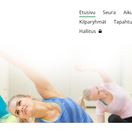
Etusivu
Seura
Aik
Kilparyhmät
Tapaht
Hallitus