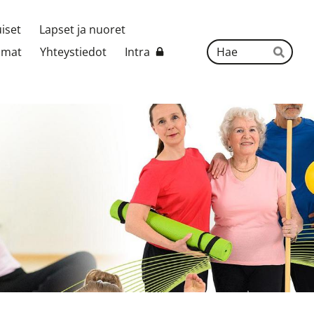
uiset
Lapset ja nuoret
Hak
umat
Yhteystiedot
Intra
Hae