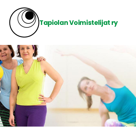
Siirry
sivun
Tapiolan Voimistelijat ry
sisältöön