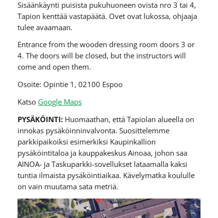
Sisäänkäynti puisista pukuhuoneen ovista nro 3 tai 4,
Tapion kenttää vastapäätä. Ovet ovat lukossa, ohjaaja
tulee avaamaan.
Entrance from the wooden dressing room doors 3 or
4. The doors will be closed, but the instructors will
come and open them.
Osoite: Opintie 1, 02100 Espoo
Katso
Google Maps
PYSÄKÖINTI:
Huomaathan, että Tapiolan alueella on
innokas pysäköinninvalvonta. Suosittelemme
parkkipaikoiksi esimerkiksi Kaupinkallion
pysäköintitaloa ja kauppakeskus Ainoaa, johon saa
AINOA- ja Taskuparkki-sovellukset lataamalla kaksi
tuntia ilmaista pysäköintiaikaa. Kävelymatka koululle
on vain muutama sata metriä.