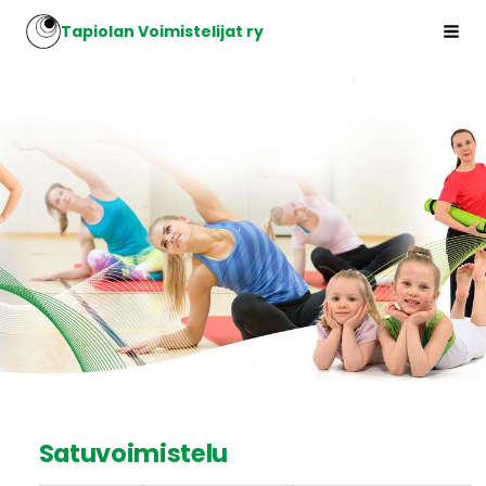
Siirry
Tapiolan Voimistelijat ry
Hak
sivun
sisältöön
Satuvoimistelu