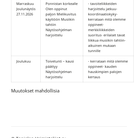
Marraskuu
Ponnistan korkealle
- tavoiteliikkeiden
Joulunäytös
Olen oppinut
harjoittelu jatkuu-
27.11.2026
paljon Mielikuvitus
koordinaatiokyky-
käyttöön Musiikin
kerrataan mitä olemme
tahtiin
oppineet-
Näytösohjelman
merkkiliikkeiden
harjoittelu
suoritus- erilaiset tavat
liikkua musiikin tahtiin-
aikuinen mukaan
tunnille
Joulukuu
Toivetunti – kausi
- kerrataan mitä olemme
päättyy
oppineet- kauden
Näytösohjelman
hauskimpien palojen
harjoittelu
kertaus
Muutokset mahdollisia